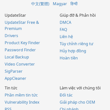
中文(繁體)
Magyar
हिन्दी
UpdateStar
Giúp đỡ & Phản hồi
UpdateStar Free &
DMCA
Premium
FAQ
Drivers
Liên hệ
Product Key Finder
Tùy chỉnh riêng tư
Password Finder
Hủy hợp đồng
Local Backup
Hoàn tiền
Video Converter
SigParser
AppCleaner
Tin tức
Làm việc với chúng tôi
Phần mềm tin tức
Đối tác
Vulnerability Index
Giải pháp cho OEM
RSS
Chi nhánh