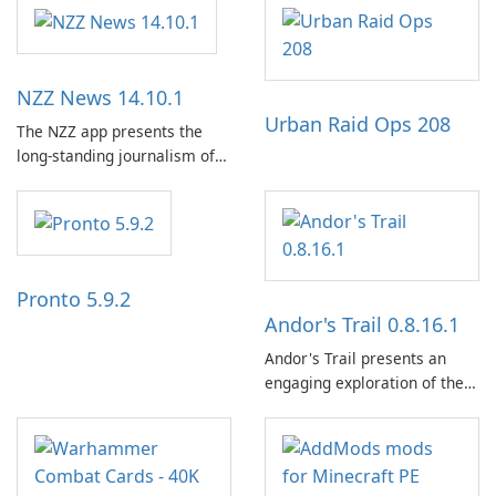
NZZ News 14.10.1
Urban Raid Ops 208
The NZZ app presents the
long-standing journalism of
the NZZ, rooted in
independence, open debate,
and a liberal outlook that
embraces diverse opinion.
Pronto 5.9.2
Andor's Trail 0.8.16.1
Andor's Trail presents an
engaging exploration of the
fantasy world of Dhayavar,
centered around the pursuit
of your brother, Andor,
through a quest-driven