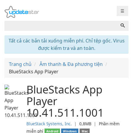
☰
Tất cả các bản tải xuống miễn phí. Chỉ tệp gốc. Virus
được kiểm tra và an toàn.
Trang chủ
Âm thanh & Đa phương tiện
BlueStacks App Player
BlueStacks App
Player
10.41.511.1001
BlueStack Systems, Inc.
❘
0,8MB
❘
Phần mềm
miễn phí
Android
Windows
Mac