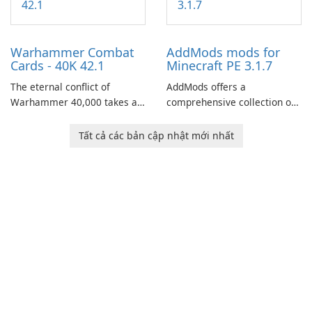
narrative inspired by classic
role-playing games.
Warhammer Combat
AddMods mods for
Cards - 40K 42.1
Minecraft PE 3.1.7
The eternal conflict of
AddMods offers a
Warhammer 40,000 takes a
comprehensive collection of
new turn in Warhammer
add-ons for Minecraft PE,
Combat Cards - 40K, a card
allowing you to enhance your
Tất cả các bản cập nhật mới nhất
game featuring miniatures
gameplay with incredible
from Games Workshop's
mods and maps. With these
Warhammer 40,000
add-ons, your Minecraft PE
Universe.
experience will become even
more captivating and
immersive.