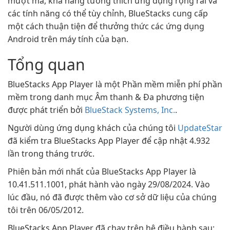
mượt mà, khả năng tương thích ứng dụng rộng rãi và
các tính năng có thể tùy chỉnh, BlueStacks cung cấp
một cách thuận tiện để thưởng thức các ứng dụng
Android trên máy tính của bạn.
Tổng quan
BlueStacks App Player là một Phần mềm miễn phí phần
mềm trong danh mục Âm thanh & Đa phương tiện
được phát triển bởi
BlueStack Systems, Inc.
.
Người dùng ứng dụng khách của chúng tôi
UpdateStar
đã kiểm tra BlueStacks App Player để cập nhật 4.932
lần trong tháng trước.
Phiên bản mới nhất của BlueStacks App Player là
10.41.511.1001, phát hành vào ngày 29/08/2024. Vào
lúc đầu, nó đã được thêm vào cơ sở dữ liệu của chúng
tôi trên 06/05/2012.
BlueStacks App Player đã chạy trên hệ điều hành sau: