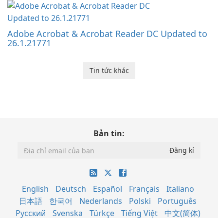
Adobe Acrobat & Acrobat Reader DC Updated to
26.1.21771
Tin tức khác
Bản tin:
English
Deutsch
Español
Français
Italiano
日本語
한국어
Nederlands
Polski
Português
Русский
Svenska
Türkçe
Tiếng Việt
中文(简体)