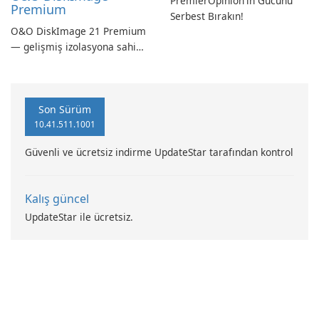
PremierOpinion'ın Gücünü
Premium
Serbest Bırakın!
O&O DiskImage 21 Premium
— gelişmiş izolasyona sahip
güçlü, Alman yapımı tam
sistem yedekleme
Son Sürüm
10.41.511.1001
Güvenli ve ücretsiz indirme UpdateStar tarafından kontrol
Kalış güncel
UpdateStar ile ücretsiz.