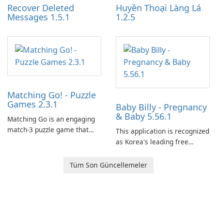
Recover Deleted
Huyền Thoại Làng Lá
Messages 1.5.1
1.2.5
Matching Go! - Puzzle
Games 2.3.1
Baby Billy - Pregnancy
& Baby 5.56.1
Matching Go is an engaging
match-3 puzzle game that
This application is recognized
invites players to join Chloe
as Korea's leading free
and her charming corgi,
platform for pregnancy and
Ollie, on an adventurous
baby tracking, offering
Tüm Son Güncellemeler
journey across diverse
essential healthcare tips and
landscapes.
doctor-approved articles.