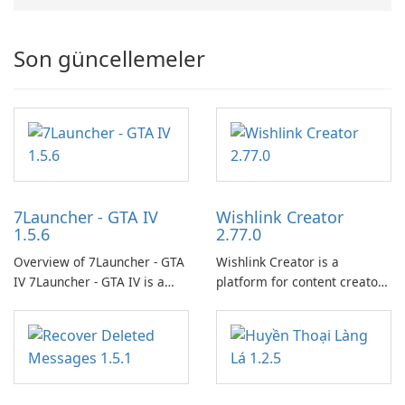
Son güncellemeler
7Launcher - GTA IV
Wishlink Creator
1.5.6
2.77.0
Overview of 7Launcher - GTA
Wishlink Creator is a
IV 7Launcher - GTA IV is a
platform for content creators
specialized software
designed to monetize their
application designed to
work through built-in brand
optimize the gaming
partnerships and integrated
experience for Grand Theft
tools for content distribution
Auto IV.
and audience engagement.