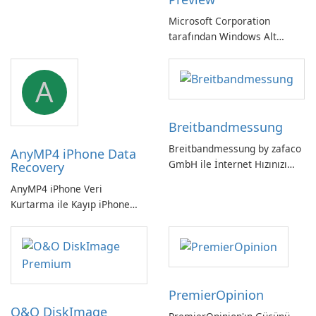
Kendinizi Daldırın
Microsoft Corporation
tarafından Windows Alt
Sistemi WSLg Önizleme -
Linux ve Windows
A
ortamlarının sorunsuz
entegrasyonu için
vazgeçilmez bir araç.
Breitbandmessung
Breitbandmessung by zafaco
AnyMP4 iPhone Data
GmbH ile İnternet Hızınızı
Recovery
Kontrol Edin!
AnyMP4 iPhone Veri
Kurtarma ile Kayıp iPhone
Verilerini Kolayca Kurtarın
PremierOpinion
O&O DiskImage