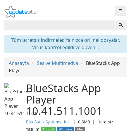
☰
Tüm ücretsiz indirmeler. Yalnızca orijinal dosyalar.
Virüs kontrol edildi ve güvenli.
Anasayfa
Ses ve Multimedya
BlueStacks App
Player
BlueStacks App
Player
10.41.511.1001
BlueStack Systems, Inc.
❘
0,8MB
❘
Ücretsiz
Yazılım
Android
Windows
Mac