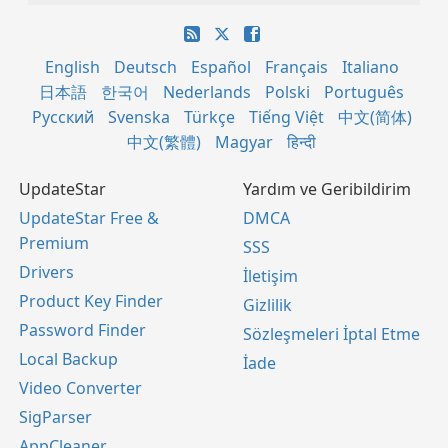
English
Deutsch
Español
Français
Italiano
日本語
한국어
Nederlands
Polski
Português
Русский
Svenska
Türkçe
Tiếng Việt
中文(简体)
中文(繁體)
Magyar
हिन्दी
UpdateStar
Yardım ve Geribildirim
UpdateStar Free &
DMCA
Premium
SSS
Drivers
İletişim
Product Key Finder
Gizlilik
Password Finder
Sözleşmeleri İptal Etme
Local Backup
İade
Video Converter
SigParser
AppCleaner