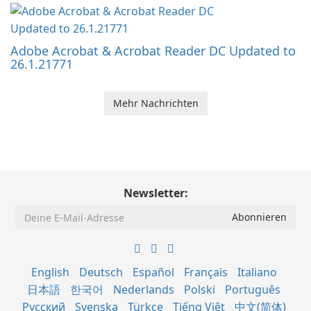
Adobe Acrobat & Acrobat Reader DC Updated to
26.1.21771
Mehr Nachrichten
Newsletter:
English
Deutsch
Español
Français
Italiano
日本語
한국어
Nederlands
Polski
Português
Русский
Svenska
Türkçe
Tiếng Việt
中文(简体)