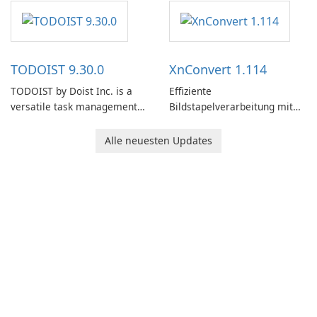
software designed to help
users capture, organize, and
access information across
multiple devices.
TODOIST 9.30.0
XnConvert 1.114
TODOIST by Doist Inc. is a
Effiziente
versatile task management
Bildstapelverarbeitung mit
tool designed to help
XnConvert
individuals and teams
Alle neuesten Updates
organize their work and
increase productivity.