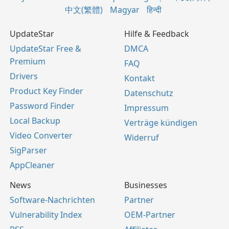
中文(繁體)
Magyar
हिन्दी
UpdateStar
Hilfe & Feedback
UpdateStar Free &
DMCA
Premium
FAQ
Drivers
Kontakt
Product Key Finder
Datenschutz
Password Finder
Impressum
Local Backup
Verträge kündigen
Video Converter
Widerruf
SigParser
AppCleaner
News
Businesses
Software-Nachrichten
Partner
Vulnerability Index
OEM-Partner