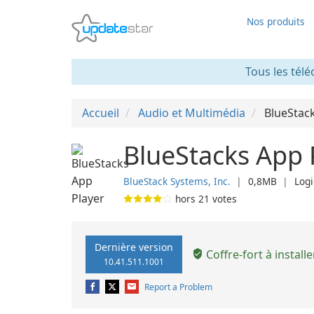
Nos produits
Tous les télé
Accueil
Audio et Multimédia
BlueStac
BlueStacks App 
BlueStack Systems, Inc.
❘
0,8MB
❘
Logi
hors
21
votes
Dernière version
Coffre-fort à installe
10.41.511.1001
Report a Problem