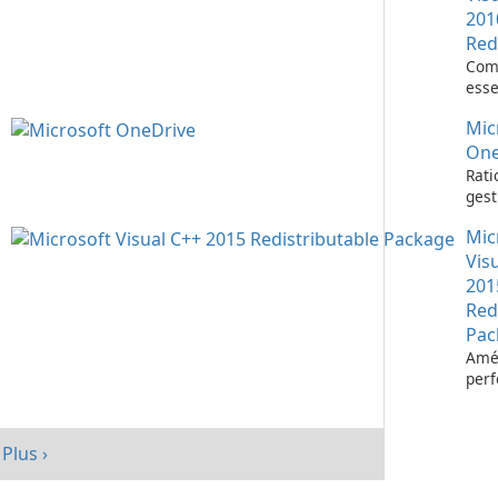
201
Red
Com
esse
l’ex
Mic
d’ap
Visu
One
Rati
gest
fich
Mic
Micr
One
Vis
201
Red
Pac
Amél
per
votr
avec
redi
Plus ›
Micr
C++ 